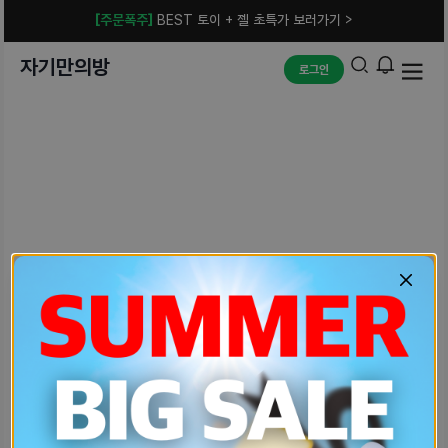
[주문폭주]
BEST 토이 + 젤 초특가 보러가기 >
자기만의방
로그인
예상치 못한 에러입니다.