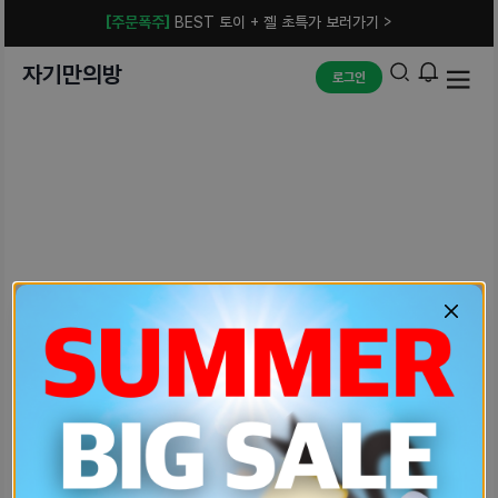
[주문폭주]
BEST 토이 + 젤 초특가 보러가기 >
자기만의방
로그인
예상치 못한 에러입니다.