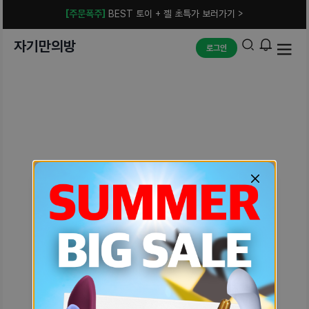
[주문폭주]
BEST 토이 + 젤 초특가 보러가기 >
자기만의방
로그인
예상치 못한 에러입니다.