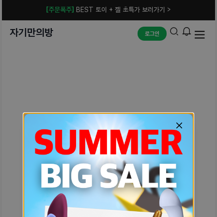
[주문폭주]
BEST 토이 + 젤 초특가 보러가기 >
자기만의방
로그인
예상치 못한 에러입니다.