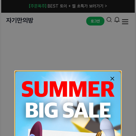
[주문폭주]
BEST 토이 + 젤 초특가 보러가기 >
자기만의방
로그인
예상치 못한 에러입니다.