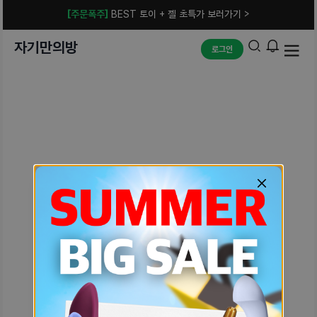
[주문폭주]
BEST 토이 + 젤 초특가 보러가기 >
자기만의방
로그인
예상치 못한 에러입니다.