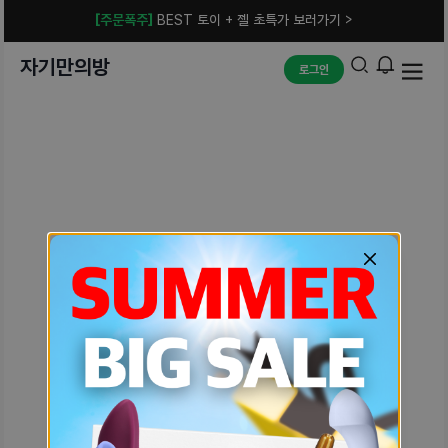
[주문폭주]
BEST 토이 + 젤 초특가 보러가기 >
자기만의방
로그인
예상치 못한 에러입니다.