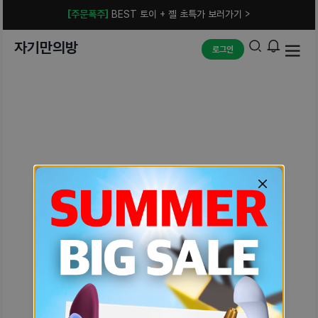
[주문폭주]
BEST 토이 + 젤 초특가 보러가기 >
자기만의방
로그인
예상치 못한 에러입니다.