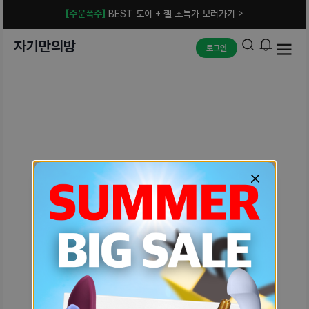
[주문폭주]
BEST 토이 + 젤 초특가 보러가기 >
자기만의방
로그인
예상치 못한 에러입니다.