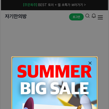
[주문폭주]
BEST 토이 + 젤 초특가 보러가기 >
자기만의방
로그인
예상치 못한 에러입니다.