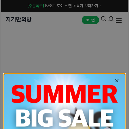
[주문폭주]
BEST 토이 + 젤 초특가 보러가기 >
자기만의방
로그인
예상치 못한 에러입니다.