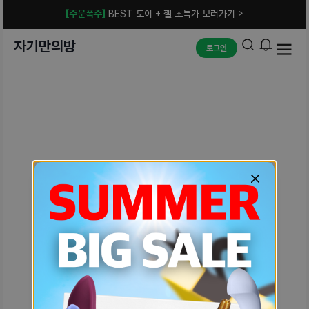
[주문폭주]
BEST 토이 + 젤 초특가 보러가기 >
자기만의방
로그인
예상치 못한 에러입니다.