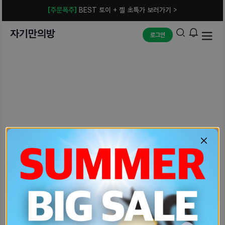
[주문폭주]
BEST 토이 + 젤 초특가 보러가기 >
자기만의방
로그인
예상치 못한 에러입니다.