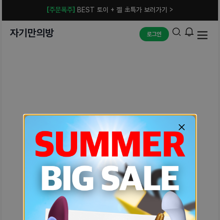
[주문폭주]
BEST 토이 + 젤 초특가 보러가기 >
자기만의방
로그인
예상치 못한 에러입니다.