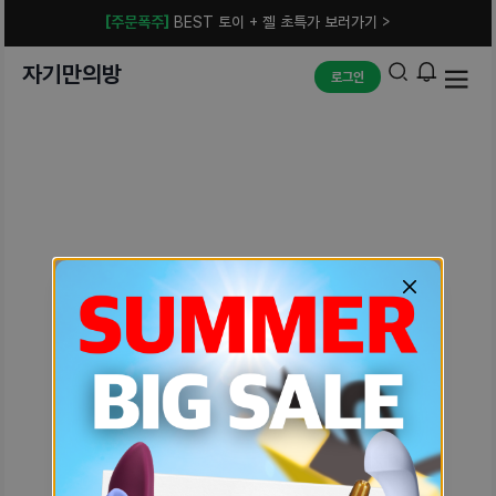
[주문폭주]
BEST 토이 + 젤 초특가 보러가기 >
자기만의방
로그인
예상치 못한 에러입니다.