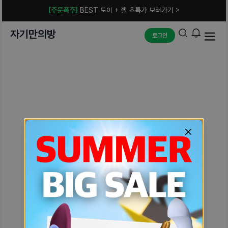
[주문폭주]
BEST 토이 + 젤 초특가 보러가기 >
자기만의방
로그인
예상치 못한 에러입니다.