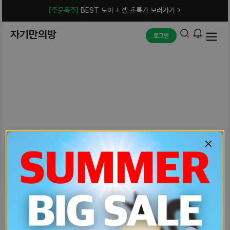
[주문폭주]
BEST 토이 + 젤 초특가 보러가기 >
자기만의방
로그인
예상치 못한 에러입니다.