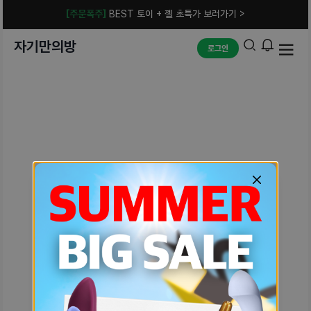
[주문폭주]
BEST 토이 + 젤 초특가 보러가기 >
자기만의방
로그인
예상치 못한 에러입니다.