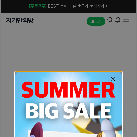
[주문폭주]
BEST 토이 + 젤 초특가 보러가기 >
자기만의방
로그인
예상치 못한 에러입니다.