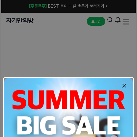
[주문폭주]
BEST 토이 + 젤 초특가 보러가기 >
자기만의방
로그인
예상치 못한 에러입니다.