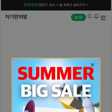
[주문폭주]
BEST 토이 + 젤 초특가 보러가기 >
자기만의방
로그인
예상치 못한 에러입니다.