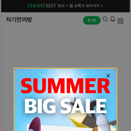
[주문폭주]
BEST 토이 + 젤 초특가 보러가기 >
자기만의방
로그인
예상치 못한 에러입니다.