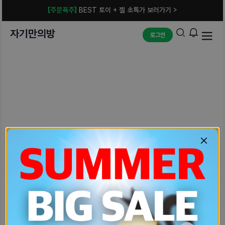
[주문폭주]
BEST 토이 + 젤 초특가 보러가기 >
자기만의방
로그인
예상치 못한 에러입니다.