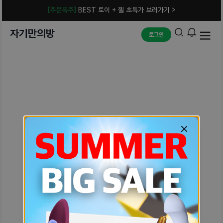
[주문폭주]
BEST 토이 + 젤 초특가 보러가기 >
자기만의방
로그인
예상치 못한 에러입니다.