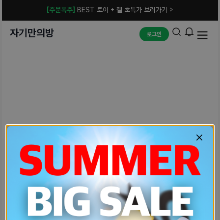
[주문폭주]
BEST 토이 + 젤 초특가 보러가기 >
자기만의방
로그인
예상치 못한 에러입니다.