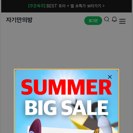
[주문폭주]
BEST 토이 + 젤 초특가 보러가기 >
자기만의방
로그인
예상치 못한 에러입니다.