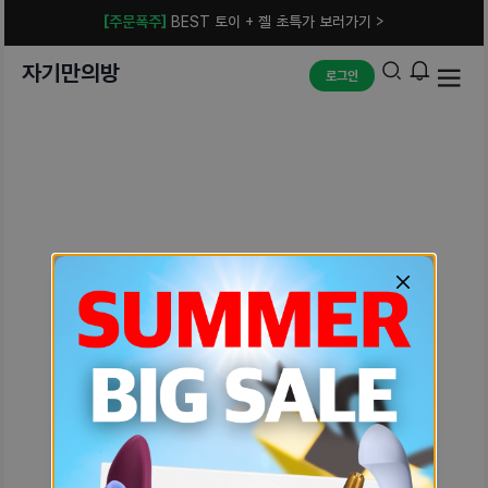
[주문폭주]
BEST 토이 + 젤 초특가 보러가기 >
자기만의방
로그인
예상치 못한 에러입니다.