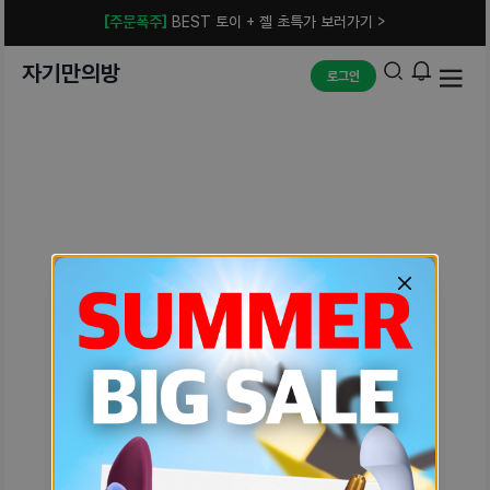
[주문폭주]
BEST 토이 + 젤 초특가 보러가기 >
자기만의방
로그인
예상치 못한 에러입니다.