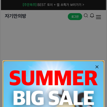
[주문폭주]
BEST 토이 + 젤 초특가 보러가기 >
자기만의방
로그인
예상치 못한 에러입니다.