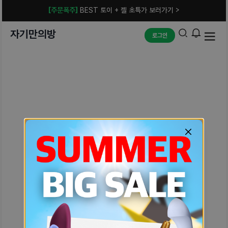
[주문폭주]
BEST 토이 + 젤 초특가 보러가기 >
자기만의방
로그인
예상치 못한 에러입니다.