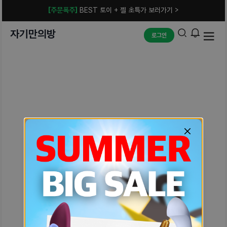
[주문폭주]
BEST 토이 + 젤 초특가 보러가기 >
자기만의방
로그인
예상치 못한 에러입니다.