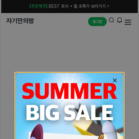
[주문폭주]
BEST 토이 + 젤 초특가 보러가기 >
자기만의방
로그인
예상치 못한 에러입니다.