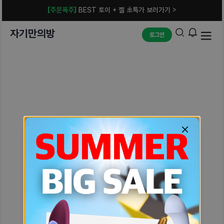
[주문폭주]
BEST 토이 + 젤 초특가 보러가기 >
자기만의방
로그인
예상치 못한 에러입니다.