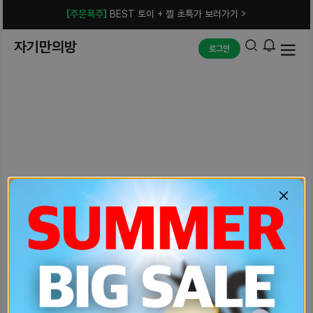
[주문폭주]
BEST 토이 + 젤 초특가 보러가기 >
자기만의방
로그인
예상치 못한 에러입니다.