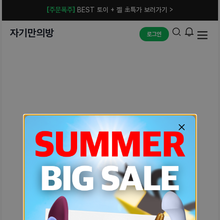
[주문폭주]
BEST 토이 + 젤 초특가 보러가기 >
자기만의방
로그인
예상치 못한 에러입니다.