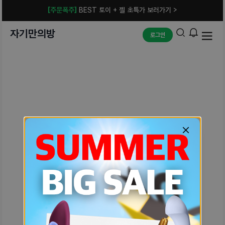
[주문폭주]
BEST 토이 + 젤 초특가 보러가기 >
자기만의방
로그인
예상치 못한 에러입니다.