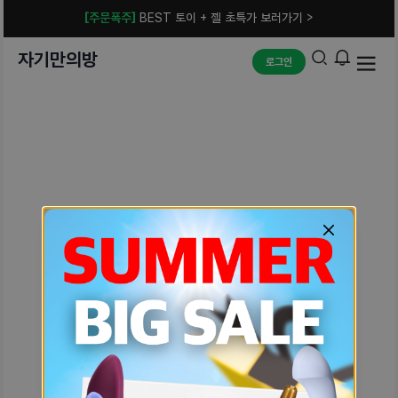
[주문폭주]
BEST 토이 + 젤 초특가 보러가기 >
자기만의방
로그인
예상치 못한 에러입니다.