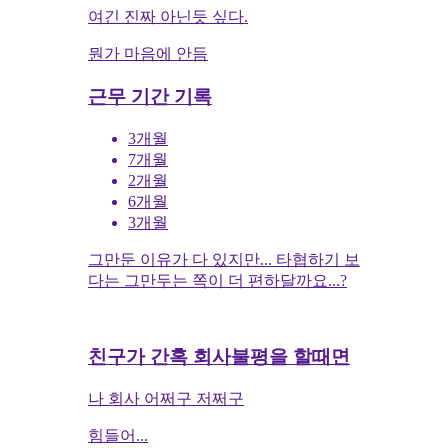
여긴 진짜 아닌듯 싶다.
뭔가 마음에 안듬
근무 기간 기록
3개월
7개월
2개월
6개월
3개월
그만둔 이유가 다 있지만... 타협하기 보
다는 그만두는 쪽이 더 편하달까요...?
친구가 간혹 회사불평을 할때면
나 회사 어쩌구 저쩌구
힘들어...