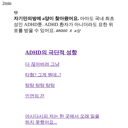
2min
💚
자기만의방에 a양이 찾아왔어요.
아마도 국내 최초
성인 ADHD툰. ADHD 환자가 아니더라도 묘한 위
로를 받을 수 있어요.
AROOO X a양
ADHD의 극단적 성향
다 끊어버려 그냥
타협? 그게 뭔데..?
탕탕 탕탕 탕탕
인연의 끈
아시다시피 저는 한 곳에서 오래 일을
하지 못했어요...