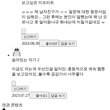
보고싶은 이프리트
ㅠㅠㅠ 제 남자친구가 ㅜㅜ 질문에 대한 동문서답
이 심해요... 그런 후에는 본인이 말했는데 왜 난 모
르냐고 못 알아듣냐규 화내는데 미칠거같네요 ㅠ
신고하기
2024.08.30
좋아요0
답글 쓰기
숨어있는 자기 2
지금도 자는게 우선인걸 알지만..충동적으로 계속 웹툰
을 보고있어요..볼수록 공감가서 너무좋다
신고하기
2023.07.27
좋아요1
답글 쓰기
연관 콘텐츠