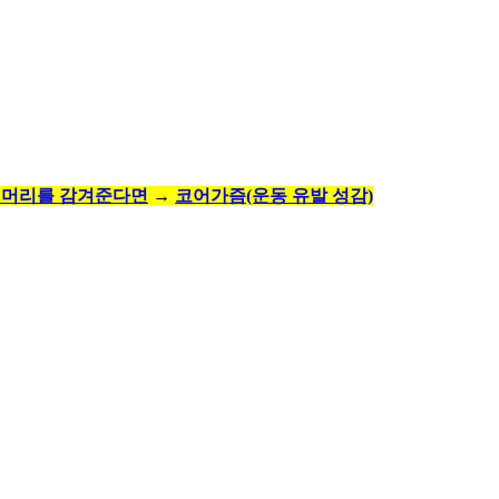
 머리를 감겨준다면
→
코어가즘(운동 유발 성감)