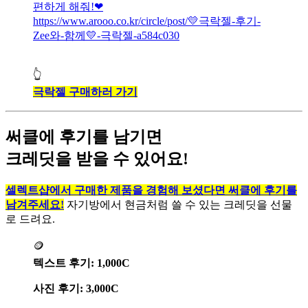
편하게 해줘!❤
https://www.arooo.co.kr/circle/post/💛극락젤-후기-
Zee와-함께💛-극락젤-a584c030
👆
극락젤 구매하러 가기
써클에 후기를 남기면
크레딧을 받을 수 있어요!
셀렉트샵에서 구매한 제품을 경험해 보셨다면 써클에 후기를
남겨주세요!
자기방에서 현금처럼 쓸 수 있는 크레딧을 선물
로 드려요.
🪙
텍스트 후기: 1,000C
사진 후기: 3,000C