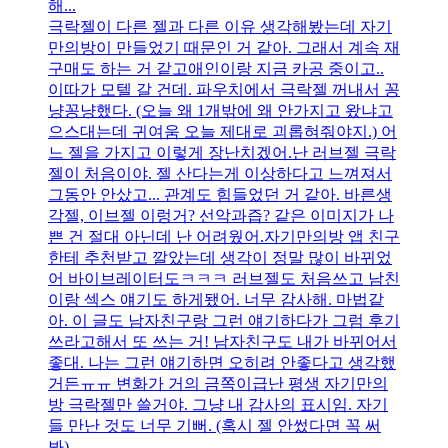
해...
극락젤이 다른 젤과 다른 이유 생각해봤는데 자기
만의방이 만들었기 때문인 거 같아. 그래서 계속 재
구매도 하는 거 같고애인이랑 지금 카공 중이고..
이따가 모텔 갈 건데. 파우치에서 극락젤 꺼내서 꽁
냥꽁냥했다. (오늘 왜 1개밖에 왜 안가지고 왔냐고
으스대는데 귀여움 오늘 제대로 괴롭혀줘야지.) 어
느 젤을 가지고 이렇게 장난치겠어.난 러브젤 극락
젤이 처음이야. 젤 산다는게 이상하다고 느껴져서
그동안 안샀고... 관계도 힘들었던 거 같아. 바른생
각젤, 이브젤 이렁거? 선악과즙? 같은 이미지가 나
쁜 건 절대 아닌데 난 어려웠어.자기만의방 앱 친구
한테 추천받고 깔았는데 생각이 정말 많이 바뀌었
어 바이브레이터도ㅋㅋㅋ 러브젤도 처음쓰고 남친
이랑 섹스 얘기도 하게됐어. 너무 감사해. 마법같
아. 이 글도 남자친구랑 그런 얘기하다가 그럼 후기
쓰라고해서 또 쓰는 거! 남자친구도 내가 바뀌어서
좋대. 나는 그런 얘기하면 오히려 안좋다고 생각했
거든ㅠㅠ 변화가 거의 금쪽이급난 평생 자기만의
방 극락젤만 쓸거야. 그냥 내 감사의 표시임. 자기
들 만난 것도 너무 기뻐. (혹시 젤 안썼다면 꼭 써
봐)