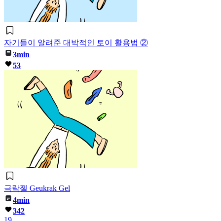
자기들이 알려준 대박적인 토이 활용법 ②
3min
53
극락젤 Geukrak Gel
4min
342
19