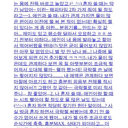
는 몸에 잔뜩 바르고 놀았고 (^_^;;) 혼자 쓸 때는 약
간 남았어~ 이런~ 해피타임 2차 가져 줘야 될 정도
라고~~1. 애인과 쓸 때- 내가 관계 가지면 물이 많
은 편이라 이전에 젤 써 본 적이 없는데! 확실히 젤
이 있다는 게 좀 야한... 분위기를... 만드는 것 같
아... 재미도 있고 평소랑 달라서 오묘하고 ㅎㅎ 쓰
기 전부터 야하다.- 애인이 내 몸에 발라놓고 핥아
서 먹어버렸을 텐데(?) 맛은 굳이 물어보지 않았지
만 아무 말 없었으니 별 맛 안 났나 봐...! 나중에 물
어보게 되면 이건 추가할게 ㅋㅋㅋ!!- 내가 물이 많
은데도 관계하다 보면 꼭 질 아랫부분이 조금씩 찢
어져서 도대체 왤까~ 왤까 했는데! 극락젤 쓴 날에
는 찢어지지 않았다......... 내 애액은 관계하다 보면
마찰에 마르기도 하고 충분히 외음부 전체를 적시
지 않아서?! 그랬던 것 같아~~ 극락젤로 미리 적셔
주니,,, 참 좋았어,,,2. 나 혼자 쓸 때- 애인이랑 할 때
는 시트 빨아야 할 정도로 물 많은 날도 있는데
(^^>;;) 혼자 하면 적당히 젖기만 한단 말이야...? 사
실 방금 혼자 하면서 극락젤 써봤는데 후기 안 쓸
수가 없어서 쓰게 됐어... 내가 젤 아주 조금으로도
순식간에 축축. 흥분MAX. 상태가 되더라고... 더