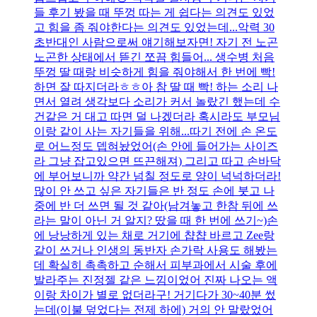
들 후기 봤을 때 뚜껑 따는 게 쉽다는 의견도 있었
고 힘을 좀 줘야한다는 의견도 있었는데...악력 30
초반대인 사람으로써 얘기해보자면! 자기 전 노곤
노곤한 상태에서 뜯긴 쪼끔 힘들어... 생수병 처음
뚜껑 딸 때랑 비슷하게 힘을 줘야해서 한 번에 빡!
하면 잘 따지더라ㅎㅎ아 참 딸 때 빡! 하는 소리 나
면서 열려 생각보다 소리가 커서 놀랐긴 했는데 수
건같은 거 대고 따면 덜 나겠더라 혹시라도 부모님
이랑 같이 사는 자기들을 위해...따기 전에 손 온도
로 어느정도 뎁혀놨었어(손 안에 들어가는 사이즈
라 그냥 잡고있으면 뜨끈해져) 그리고 따고 손바닥
에 부어보니까 약간 넘칠 정도로 양이 넉넉하더라!
많이 안 쓰고 싶은 자기들은 반 정도 손에 붓고 나
중에 반 더 쓰면 될 것 같아(남겨놓고 한참 뒤에 쓰
라는 말이 아닌 거 알지? 땄을 때 한 번에 쓰기~)손
에 낭낭하게 있는 채로 거기에 챱챱 바르고 Zee랑
같이 쓰거나 인생의 동반자 손가락 사용도 해봤는
데 확실히 촉촉하고 순해서 피부과에서 시술 후에
발라주는 진정젤 같은 느낌이었어 진짜 나오는 액
이랑 차이가 별로 없더라구! 거기다가 30~40분 썼
는데(이불 덮었다는 전제 하에) 거의 안 말랐었어