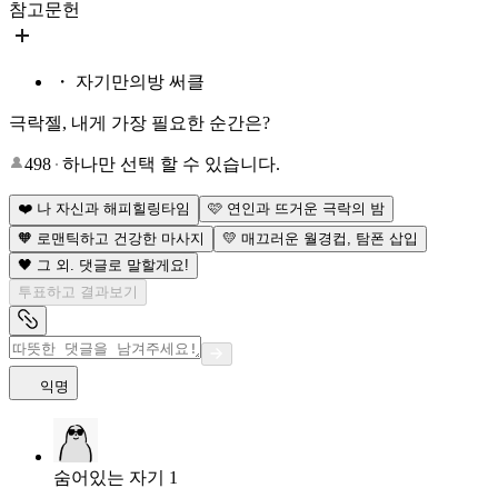
참고문헌
・ 자기만의방 써클
극락젤, 내게 가장 필요한 순간은?
498
하나만 선택 할 수 있습니다.
❤️ 나 자신과 해피힐링타임
🩷 연인과 뜨거운 극락의 밤
🧡 로맨틱하고 건강한 마사지
💛 매끄러운 월경컵, 탐폰 삽입
🖤 그 외. 댓글로 말할게요!
투표하고 결과보기
익명
숨어있는 자기 1