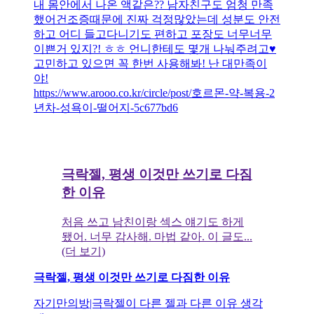
내 몸안에서 나온 액같은?? 남자친구도 엄청 만족
했어건조증때문에 진짜 걱정많았는데 성분도 안전
하고 어디 들고다니기도 편하고 포장도 너무너무
이쁜거 있지?! ㅎㅎ 언니한테도 몇개 나눠주려고♥️
고민하고 있으면 꼭 한번 사용해봐! 난 대만족이
야!
https://www.arooo.co.kr/circle/post/호르몬-약-복용-2
년차-성욕이-떨어지-5c677bd6
극락젤, 평생 이것만 쓰기로 다짐
한 이유
처음 쓰고 남친이랑 섹스 얘기도 하게
됐어. 너무 감사해. 마법 같아. 이 글도...
(더 보기)
극락젤, 평생 이것만 쓰기로 다짐한 이유
자기만의방|극락젤이 다른 젤과 다른 이유 생각