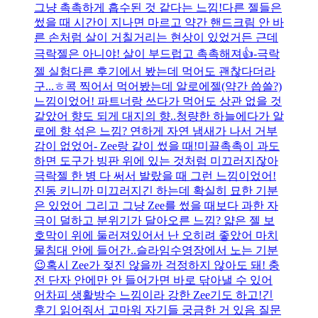
그냥 촉촉하게 흡수된 것 같다는 느낌!다른 젤들은
썼을 때 시간이 지나면 마르고 약간 핸드크림 안 바
른 손처럼 살이 거칠거리는 현상이 있었거든 근데
극락젤은 아니야! 살이 부드럽고 촉촉해져👍-극락
젤 실험다른 후기에서 봤는데 먹어도 괜찮다더라
구...ㅎ콕 찍어서 먹어봤는데 알로에젤(약간 씁쓸?)
느낌이었어! 파트너랑 쓰다가 먹어도 상관 없을 것
같았어 향도 되게 대지의 향..청량한 하늘에다가 알
로에 향 섞은 느낌? 연하게 자연 냄새가 나서 거부
감이 없었어- Zee랑 같이 썼을 때!미끌촉촉이 과도
하면 도구가 빙판 위에 있는 것처럼 미끄러지잖아
극락젤 한 병 다 써서 발랐을 때 그런 느낌이었어!
진동 키니까 미끄러지긴 하는데 확실히 묘한 기분
은 있었어 그리고 그냥 Zee를 썼을 때보다 과한 자
극이 덜하고 분위기가 달아오른 느낌? 얇은 젤 보
호막이 위에 둘러져있어서 난 오히려 좋았어 마치
물침대 안에 들어간..슬라임수영장에서 노는 기분
😉혹시 Zee가 젖진 않을까 걱정하지 않아도 돼! 충
전 단자 안에만 안 들어가면 바로 닦아낼 수 있어
어차피 생활방수 느낌이라 강한 Zee기도 하고!긴
후기 읽어줘서 고마워 자기들 궁금한 거 있음 질문