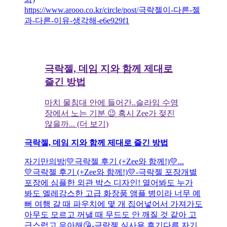
https://www.arooo.co.kr/circle/post/극락젤이-다른-젤
과-다른-이유-생각해-e6e929f1
극락젤, 데임 지와 함께 제대로
즐긴 방법
마치 물침대 안에 들어간..슬라임 수영
장에서 노는 기분 😉 혹시 Zee가 젖진
않을까... (더 보기)
극락젤, 데임 지와 함께 제대로 즐긴 방법
자기만의방|💛극락젤 후기 (+Zee와 함께!)💛...
💛극락젤 후기 (+Zee와 함께!)💛-극락젤 포장개별
포장에 심플한 외관 박스 디자인! 열어봐도 누가
봐도 엘레강스한 고급 화장품 앰플 병이라 너무 예
뻐 여행 갈 때 파우치에 몇 개 집어넣어서 가져가도
아무도 모르고 꺼낼 때 무드도 안 깨질 것 같아 고
급스럽고 우아해😘-극락젤 실사용 후기다른 자기