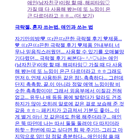
애인(남자친구)이랑 할 때, 해피타임♡
가질 때 다 사용해 봤는데 또 느낌이 은
근 다르더라고 ㅎㅎ... (더 보기)
극락젤, 혼자 쓰는법. 애인과 쓰는 법
자기만의방|🤎 ㄸr끈ㄸr끈한 극락젤 후기 🤎제품...
🤎 ㄸr끈ㄸr끈한 극락젤 후기 🤎제품 안내부터 너
무나 믿음직스러웠던... 사용할 수 있기를 오매불망
기다렸던... 극락젤 후기 써본다~ ^.^♡나는 애인
(남자친구)이랑 할 때, 해피타임♡ 가질 때 다 사용
해 봤는데 또 느낌이 은근 다르더라고 ㅎㅎ그래도
먼저 0. 언제 사용하든 같은 점!- 촉촉하다... 그런데
단지 촉촉함. 끝.이 아니라 정말 애액 느낌이랑 비
슷한 촉촉함이야! 그래서 외음부에서 이질감 전혀
없고... 유두나 배 등등 몸에 발랐다가 말라도 건조
하지가 않아 오히려 알로에 같은 걸로 보습해 준 것
같음 ㅎㅎ;;- 패키지가 고급져서 기분도 좋아... 이
게 별거 아닌 것 같은데도 한몫 해주더라구... 애인
은 뚝 따던데 나는 따서 둘둘 돌려야 다 따지더라
하핫 ~ 한번에 따고 싶다면 힘 팍 주기!!- 그리고 마
지막으로 양!! 양 정말 충분하다... 애인이랑 쓸 때