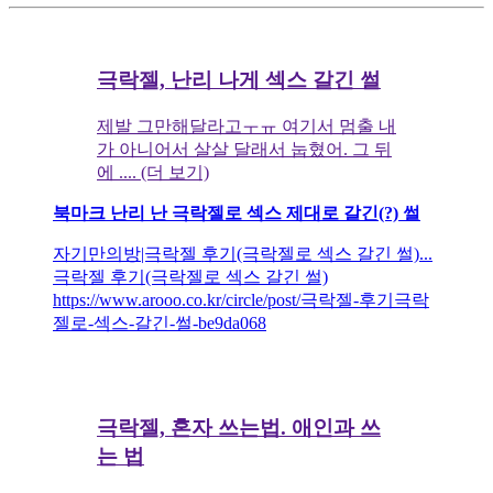
극락젤, 난리 나게 섹스 갈긴 썰
제발 그만해달라고ㅜㅠ 여기서 멈출 내
가 아니어서 살살 달래서 눕혔어. 그 뒤
에 .... (더 보기)
북마크 난리 난 극락젤로 섹스 제대로 갈긴(?) 썰
자기만의방|극락젤 후기(극락젤로 섹스 갈긴 썰)...
극락젤 후기(극락젤로 섹스 갈긴 썰)
https://www.arooo.co.kr/circle/post/극락젤-후기극락
젤로-섹스-갈긴-썰-be9da068
극락젤, 혼자 쓰는법. 애인과 쓰
는 법