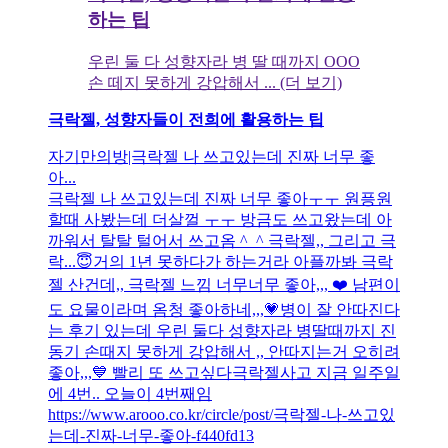
하는 팁
우린 둘 다 성향자라 병 딸 때까지 OOO
손 떼지 못하게 강압해서 ... (더 보기)
극락젤, 성향자들이 전희에 활용하는 팁
자기만의방|극락젤 나 쓰고있는데 진짜 너무 좋
아...
극락젤 나 쓰고있는데 진짜 너무 좋아ㅜㅜ 원픙원
할때 사봤는데 더살껄 ㅜㅜ 방금도 쓰고왔는데 아
까워서 탈탈 털어서 쓰고옴 ^_^ 극락젤,, 그리고 극
락...😇거의 1년 못하다가 하는거라 아플까봐 극락
젤 산건데,, 극락젤 느낌 너무너무 좋아,,, ❤️ 남편이
도 요물이라며 옴청 좋아하네,,,💗병이 잘 안따진다
는 후기 있는데 우린 둘다 성향자라 병딸때까지 진
동기 손때지 못하게 강압해서 ,, 안따지는거 오히려
좋아,,,💙 빨리 또 쓰고싶다극락젤사고 지금 일주일
에 4번.. 오늘이 4번째임
https://www.arooo.co.kr/circle/post/극락젤-나-쓰고있
는데-진짜-너무-좋아-f440fd13