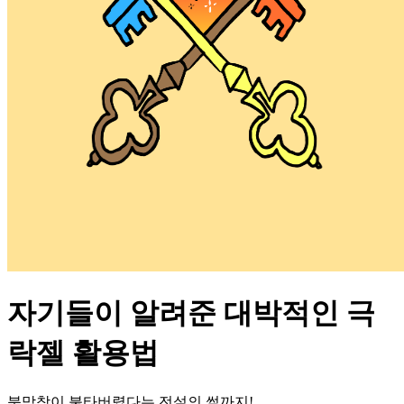
자기들이 알려준 대박적인 극
락젤 활용법
북맠창이 불타버렸다는 전설의 썰까지!