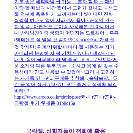
기분 좋은 해피타임 쌉.가능...- 혼자 할 때는 애인
이랑 할 때보다 시간 짧아서 그런가 끝나고 나서도
젤 덕분에 축축한 게 느껴지는데! 씻어내면 진짜
찝찝함 하나도 없이 사라져서 좋아~ 끈적임 건조
함 없음.- 아쉽게도 토이랑 사용해본 건 아니어서
내 반려남친이랑 궁합이 어떤지는 모르겠어... 흑흑
(백퍼센트 잘 맞을 것 같지만.)3. ⭐️⭐️⭐️⭐️⭐️- 가격 센
것 맞지만! 관계/자위할 때마다 젤 사용하는 자기
아니라면 분명히 사 볼 가치가 있다고 생각~~! 난
내 첫 젤이 극락젤이라 넘 좋당...ㅎㅎ- 무엇보다 제
품 소개랑 다른 부분 없는... 순하고 몸에 잘 맞는 수
용성이라 믿고 사용할 수 있었어~!그러니 고민하
는 자기들 있다면,,, 구매를 추천해,,, 속닥속닥... ♡
긴 글 읽어 줘서 고마워!! 모두 즐거운 성생활 되길
바라~!!
https://www.arooo.co.kr/circle/post/🤎-ㄸr끈ㄸr끈한-
극락젤-후기-🤎제품-31b8c15a
극락젤, 성향자들이 전희에 활용