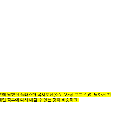
조에 달했던 플라스마 옥시토신(소위 ‘사랑 호르몬’)이 남아서 친
린 직후에 다시 내릴 수 없는 것과 비슷하죠.