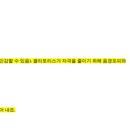
민감할 수 있음). 클리토리스가 자극을 줄이기 위해 음경포피와
어 내죠.