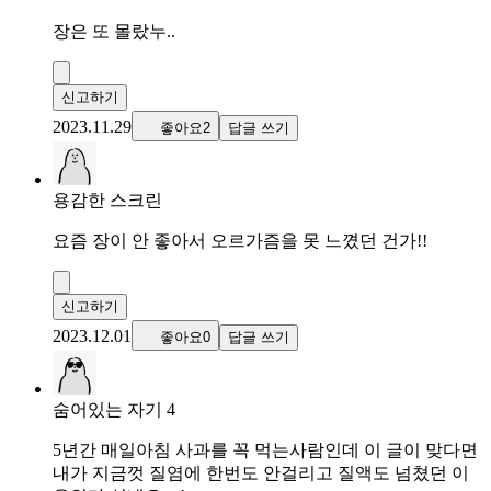
장은 또 몰랐누..
신고하기
2023.11.29
좋아요2
답글 쓰기
용감한 스크린
요즘 장이 안 좋아서 오르가즘을 못 느꼈던 건가!!
신고하기
2023.12.01
좋아요0
답글 쓰기
숨어있는 자기 4
5년간 매일아침 사과를 꼭 먹는사람인데 이 글이 맞다면
내가 지금껏 질염에 한번도 안걸리고 질액도 넘쳤던 이