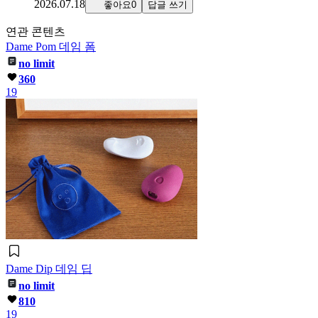
2026.07.18
좋아요0
답글 쓰기
연관 콘텐츠
Dame Pom 데임 폼
no limit
360
19
Dame Dip 데임 딥
no limit
810
19