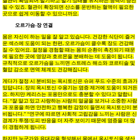
혈관이 확장되어 발기하고 발기 상태를 유지하는 능력이 증진
될 수 있죠. 혈관이 확장되면 산소를 운반하는 혈액이 필요한
곳으로 쉽게 이동할 수 있으니까요.
오르가슴-장 연결
몸은 자신이 하는 일을 잘 알고 있습니다. 건강한 식단이 즐거
운 섹스에 도움이 되는 한편, 오르가슴이 클수록 장도 건강해
질 수 있어요. 절정을 경험할 때는 몸의 순환이 촉진되기 때문
에 필요한 곳에 영양과 호르몬을 분배하는 데 도움이 됩니다.
규칙적으로 오르가슴을 느끼면 스트레스 해소와 코르티솔 및
혈압 감소로 면역 체계도 건강해집니다.
게다가 절정 시 분비되는 옥시토신은 슈퍼 푸드 수준의 효과가
있답니다. 장의 옥시토신 수용기는 염증 제거에 도움이 되거든
요. 하지만 케리스는 포옹만으로도 충분할 수 있다고 말합니
다. “잘 알고 있고 사랑하는 사람의 얼굴을 보거나 소중한 사람
과 포옹을 하면 안전하고 행복한 감정이 들면서 옥시토신이 분
비됩니다.” “연구에 따르면 사회적 고립감을 느끼는 사람은 신
경계가 투쟁/도피 반응을 더 자주 보이기 때문에 염증을 더 많
이 경험하게 됩니다.
하지만 누군가와 유대감을 형성해서 몸에서 옥시토신을 생산