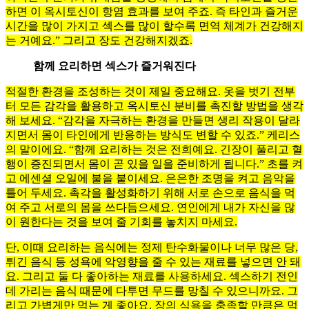
하면 이 옥시토신이 항염 효과를 보여 주죠. 즉 타인과 즐거운
시간을 많이 가지고 섹스를 많이 할수록 면역 체계가 건강해지
는 거예요.” 그리고 장도 건강해지겠죠.
함께 요리하면 섹스가 즐거워진다
적절한 환경을 조성하는 것이 제일 중요해요. 옷을 벗기 전부
터 모든 감각을 활용하고 옥시토신 분비를 촉진할 방법을 생각
해 보세요. “감각을 자극하는 환경을 만들면 생리 작용이 달라
지면서 몸이 타인에게 반응하는 방식도 변할 수 있죠.” 케리스
의 말이에요. “함께 요리하는 것은 전희예요. 긴장이 풀리고 혈
행이 증진되면서 몸이 곧 있을 일을 준비하게 됩니다.” 초를 켜
고 에센셜 오일에 불을 붙이세요. 은은한 조명을 켜고 음악을
틀어 두세요. 촉각을 활성화하기 위해 서로 손으로 음식을 먹
여 주고 서로의 몸을 쓰다듬으세요. 연인에게 내가 자신을 많
이 원한다는 것을 보여 줄 기회를 놓치지 마세요.
단, 이때 요리하는 음식에는 정제 탄수화물이나 너무 많은 당,
튀긴 음식 등 성욕에 악영향을 줄 수 있는 재료를 넣으면 안 돼
요. 그리고 둘 다 좋아하는 재료를 사용하세요. 섹스하기 전인
데 가리는 음식 때문에 다투면 무드를 망칠 수 있으니까요. 그
리고 가볍게만 먹는 게 좋아요. 장의 식욕을 충족할 만큼은 먹