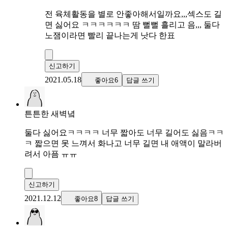
전 육체활동을 별로 안좋아해서일까요,,,섹스도 길
면 싫어요 ㅋㅋㅋㅋㅋㅋ 땀 뻘뻘 흘리고 음,,, 둘다
노잼이라면 빨리 끝나는게 낫다 한표
신고하기
2021.05.18
좋아요6
답글 쓰기
튼튼한 새벽녘
둘다 싫어요ㅋㅋㅋㅋ 너무 짧아도 너무 길어도 싫음ㅋㅋ
ㅋ 짧으면 못 느껴서 화나고 너무 길면 내 애액이 말라버
려서 아픔 ㅠㅠ
신고하기
2021.12.12
좋아요8
답글 쓰기