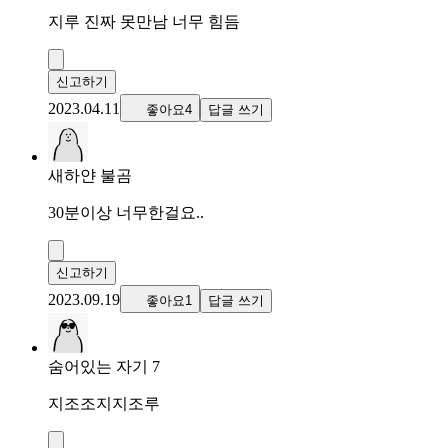
지루 진짜 못만남 너무 힘듬
신고하기
2023.04.11
좋아요4
답글 쓰기
새하얀 불곰
30분이상 너무한걸요..
신고하기
2023.09.19
좋아요1
답글 쓰기
숨어있는 자기 7
지조조지지조루