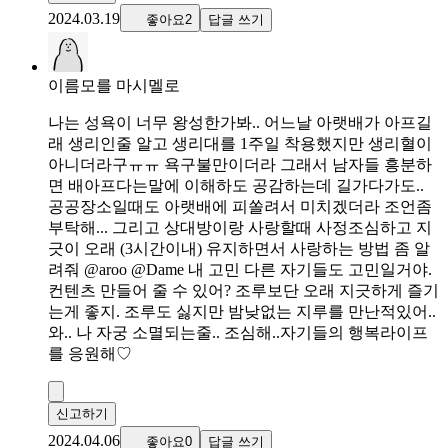
2024.03.19
좋아요2
답글 쓰기
이름모를 마시멜로
나는 성욕이 너무 왕성한가봐.. 어느날 아랫배가 아프길
래 생리인줄 알고 생리대를 1주일 착용했지만 생리혈이
아니더라구ㅠㅠ 욕구불만이더라 그래서 남자들 흥분하
면 배아프다는말에 이해하도 공감하는데 길가다가도..
공공장소일때도 아랫배에 피쏠려서 미치겠더라 조언좀
부탁해... 그리고 상대방이랑 사랑할때 사정조심하고 지
긋이 오래 (3시간이내) 유지하면서 사랑하는 방법 좀 알
려줘 @aroo @Dame 내 고민 다른 자기들도 고민일거야.
컨텐츠 만들어 줄 수 있어? 조루보단 오래 지긋하게 즐기
는게 좋지. 조루도 싫지만 밤낮없는 지루를 만난적있어..
와.. 나 자궁 소멸되는줄.. 조심해..자기들의 행복라이프
를 응원해♡
신고하기
2024.04.06
좋아요0
답글 쓰기