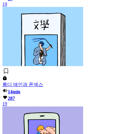
19
롱디 애인과 폰섹스
14min
287
19