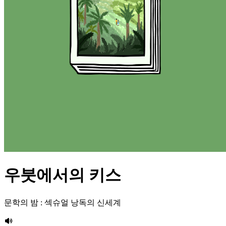
우붓에서의 키스
문학의 밤 : 섹슈얼 낭독의 신세계