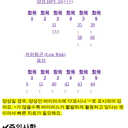
양성 HPV 31(+++)
항목
항목
항목
항목
항목
항목
1
2
3
4
5
6
31
35
39
+++
-
-
58
66
-
-
저위험군 (Low Risk)
음성
항목
항목
항목
항목
항목
항목
1
2
3
4
5
6
6
11
40
42
43
44
-
-
-
-
-
-
양성일 경우, 양성인 바이러스에 'O'표시나 '+'로 표시되어 있
어요. +가 많을수록 바이러스가 활발하게 활동하고 있다는 뜻
이어서 빠른 치료가 필요해요.
✔️
주의사항