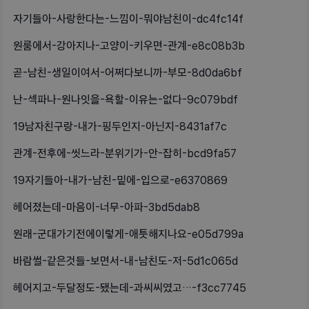
자기들아-사랑한다는-느낌이-뭐야남친이-dc4fc14f
원룸에서-강아지나-고양이-키우면-관계-e8c08b3b
곧-남친-생일이여서-어쩌다보니까-부모-8d0da6bf
난-섹파나-원나잇을-욕할-이유는-없다-9c079bdf
19남자친구랑-내가-핑두인지-아닌지-8431af7c
관계-전후에-씻느라-분위기가-안-잡히-bcd9fa57
19자기들아-내가-남친-밑에-입으로-e6370869
헤어졌는데-마음이-너무-아파-3bd5dab8
원래-군대가기전에이렇게-애틋해지나요-e05d799a
바람썰-같은것들-보면서-내-남친도-저-5d1c065d
헤어지고-두달정도-됐는데-과씨씨였고…-f3cc7745