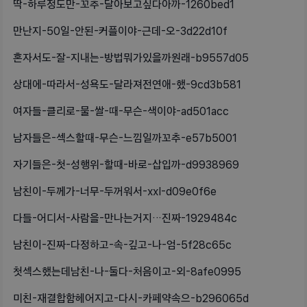
딱-하루정도만-꼬추-달아보고싶다아까-1260bed1
만난지-50일-안된-커플이야-근데-오-3d22d10f
혼자서도-잘-지내는-방법뭐가있을까원래-b9557d05
상대에-따라서-성욕도-달라져전연애-했-9cd3b581
여자들-클리로-물-쌀-때-무슨-색이야-ad501acc
남자들은-섹스할때-무슨-느낌일까꼬추-e57b5001
자기들은-첫-성행위-할때-바로-삽입까-d9938969
남친이-두께가-너무-두꺼워서-xxl-d09e0f6e
다들-어디서-사람을-만나는거지…진짜-1929484c
남친이-진짜-다정하고-속-깊고-나-엄-5f28c65c
첫섹스했는데남친-나-둘다-처음이고-외-8afe0995
미친-재결합함헤어지고-다시-카페약속으-b296065d