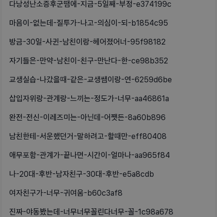
다낭성난소증후군땜에-지금-5일째-부정-e374199c
마음이-없는데-질투가-나고-의심이-되-b1854c95
방금-30일-사귄-남친이랑-헤어졌어너-95f98182
자기들은-만약-남친이-친구-만난다-한-ce98b352
교생실습-나갔을때-같은-교생쌤이랑-연-6259d6be
삽입자위랑-관계랑-느끼는-정도가-너무-aa46861a
완전-전신-이레즈미는-아닌데-어쨋든-8a60b896
남친한테-서운했던거-말하려고-할때만-eff80408
애무포함-관계가-끝나면-시간이-얼마나-aa965f84
나-20대-후반-남자친구-30대-후반-e5a8cdb
여자친구가-너무-귀여움-b60c3af8
진짜-야동봤는데-너무너무꼴린다너무-꼴-1c98a678