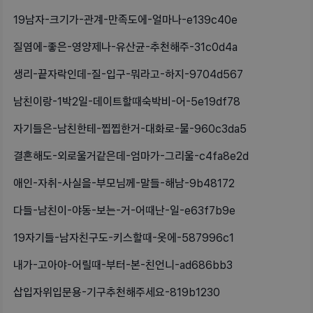
19남자-크기가-관계-만족도에-얼마나-e139c40e
질염에-좋은-영양제나-유산균-추천해주-31c0d4a
생리-끝자락인데-질-입구-뭐라고-하지-9704d567
남친이랑-1박2일-데이트할때숙박비-어-5e19df78
자기들은-남친한테-찝찝한거-대화로-물-960c3da5
결혼해도-외로울거같은데-엄마가-그리울-c4fa8e2d
애인-자취-사실을-부모님께-말들-해남-9b48172
다들-남친이-야동-보는-거-어때난-일-e63f7b9e
19자기들-남자친구도-키스할때-옷에-587996c1
내가-고아야-어릴때-부터-본-친언니-ad686bb3
삽입자위입문용-기구추천해주세요-819b1230