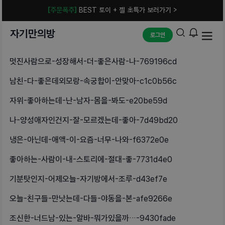
[주문폭주]
BEST 토이 + 젤 초특가 보러가기 >
자기만의방
로그인
멋진사람으로-성장해서-더-좋은사람-나-769196cd
남친-다-좋은데외모랑-속궁합이-안맞아-c1c0b56c
자위-좋아하는데-난-남자-몸을-봐도-e20be59d
나-양성애자인건지-잘-모르겠는데-좋아-7d49bd20
냉은-아닌데-애액-이-요즘-너무-나와-f6372e0e
좋아하는-사람이-내-스토리에-절대-좋-7731d4e0
기분탓인지-어제오늘-자기방에서-조루-d43ef7e
오늘-친구들-만낫는데-다들-야동을-본-afe9266e
조신한-너드남-있는-알바-뭐가있을까…-9430fade