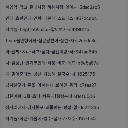
피임약-먹고-질내사정-하는사람-잇어ㅠ-5dac3ac5
연애-초반인데-연락-때문에-스트레스-867dcebc
자기들-thighjob이라고-알아여자-e48961fa
team불안형에게-질문남친이-잠깐-자-a2cedc3d
아-진짜-ㅈㄴ-하고-싶다-남친이랑-하-847ae645
나-엄청난-딸기코인데-화장-비포-에프-b5e5a67a
때-밀어준다는-남친-가능해-칼국수-나-f625175
남자친구가-돈을-아끼는게-보이면-뭐라-c7fea27
남친이랑-6월-초에-처음-경험했는데-81ef6505
잠자리에서-남자친구-괴롭히는-방법-알-de2ff335
자기들-작년-겨울에-쌍수-절개로-재수-d157fe4f