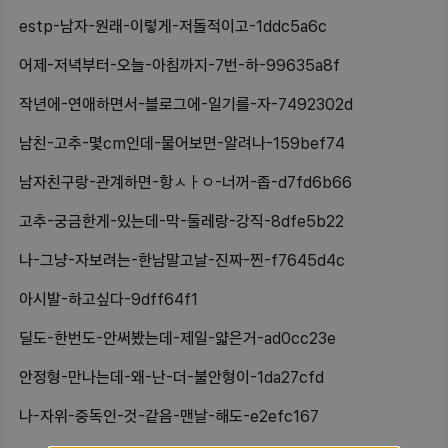
estp-남자-원래-이렇게-저돌적이고-1ddc5a6c
어제-저녁부터-오늘-아침까지-7번-하-99635a8f
작년에-연애하면서-블로그에-일기를-자-7492302d
남친-고추-몇cm인데-물어보면-알려나-159bef74
남자친구랑-관계하면-항ㅅㅏㅇ-너꺼-좁-d7fd6b66
고추-궁금한게-있는데-막-둘레랑-강직-8dfe5b22
나-그냥-자보려는-한남말고날-진짜-찐-f7645d4c
아시발-하고싶다-9dff64f1
딜도-한번도-안써봤는데-제일-얇은거-ad0cc23e
안정형-만나는데-왜-난-더-불안형이-1da27cfd
나-자위-중독인-것-같음-맨날-해도-e2efc167