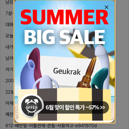
남친이랑-관계-후-2일-뒤부터-방광염-33066fe8
7살-차이나는-남친-100일-선물로-59d1d13
대화나-카톡할-때남자의-행동이나-말들-641cba41
오늘-나-생리-때매-못했는데-ㄹㅈㄷ-73324699
내가-7일에-관계를-했고-예정일이-1-d3ab668c
남자친구에게-오래만난-전여친이-있었고-dc5aabe5
자기들은-채위-자세중에-제일-민망한-e7d8a42c
20대-초반-모쏠-첫연애구-이제-10-43759b33
22살이랑-28살의-연애-어때회사-차-46e67de0
어제-첫경험을-했는데-혼자-할-때-삽-98b849f
예전에-입싸-받아준적-있는데-정액이-fe6c6907
612-배란일-이틀전에-콘돔-사용하고-e941970d