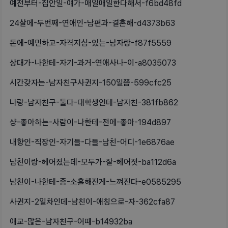
예전부터-집안일-얘가-매일매일한다해서-f6bd48fd
24살에-두번째-연애인-남편과-결혼해-d4373b63
돈에-예민하고-자격지심-있는-남자랑-f87f5559
상대가-나한테-자기-과거-연애사나-이-a8035073
시간갖자는-남자친구사귄지-150일쯤-599cfc25
나랑-남자친구-둘다-대학생인데-남자친-381fb862
샹-좋아하는-사람이-나한테-전에-좋아-194d897
내향인-직장인-자기들-다들-남친-어디-1e6876ae
남친이랑-헤어졌는데-모두가-잘-헤어졋-ba112d6a
남친이-나한테-좀-소홀해진게-느껴진다-e0585295
사귄지-2일차인데-남친이-애칭으로-자-362cfa87
애교-많은-남자친구-어때-b14932ba