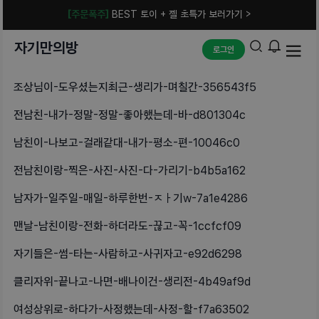
[주문폭주]
BEST 토이 + 젤 초특가 보러가기 >
자기만의방
로그인
조상님이-도우셨는지최근-생리가-며칠간-356543f5
전남친-내가-정말-정말-좋아했는데-바-d801304c
남친이-나보고-걸래같대-내가-평소-편-10046c0
전남친이랑-찍은-사진-사진-다-가리기-b4b5a162
남자가-일주일-매일-하루한번-ㅈㅏ기w-7a1e4286
맨날-남친이랑-전화-하더라도-끊고-꼭-1ccfcf09
자기들은-썸-타는-사람하고-사귀자고-e92d6298
클리자위-끝나고-나면-배나이건-생리전-4b49af9d
여성상위로-하다가-사정했는데-사정-할-f7a63502