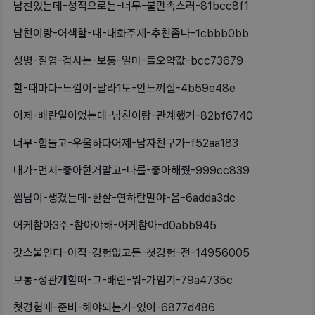
남친있는데-성적으로는-너무-불만족스러-81bcc8f1
남친이랑-어색할-때-대화주제-추천좀나-1cbbb0bb
성병-질염-검사는-보통-얼마-들오약값-bcc73679
할-때마다-느낌이-달라1도-안느껴질-4b59e48e
어제-배란일이었는데-남친이랑-관계했거-82bf6740
너무-힘들고-우울하다어제-남자친구가-f52aa183
내가-먼저-좋아한거말고-나를-좋아해줬-999cc839
썸남이-생겼는데-한살-연하란말야-음-6adda3dc
어케참아3주-참아야해-어케참아-d0abb945
갓스물인디-아직-경험없고든-첫경험-전-14956005
보통-성관계할때-그-배란-뭐-가임기-79a4735c
첫경험때-준비-해야되는거-있어-6877d486