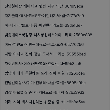
전남친이랑-헤어지고-몇번-자구-약간-364d9eca
자기들아-혹시-PMS로-예민해져서-별-7f77a7d9
하-내가-남들보다-좀-예민한건가오늘-d9def6e7
벚꽃데이트룩검정-나시롱원피스아이보리색-7580c838
야동-한번도-안봤는데-x로-섹트-보려-6c770256
자랑-아니고-진짜-정병-도져서-그러는-595558ed
자취방에서-야스하면-옆집-앞집-눈치-99b8ac5
썸남이-내가-추천해준-노래-진짜-매일-70269ce6
전남친이랑-사귀기-전부터-나를-쭉-좋-6698c9bc
있잖아-모솔-2n년차-처음으로-좋아하-92ba39d3
여러-지역-회사지원하는-취준생-중-커-c6b8e5aa