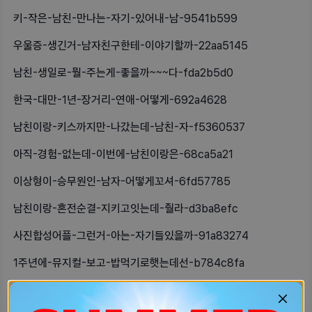
키-작은-남친-만나는-자기-있어내-남-9541b599
우울증-생긴거-남자친구한테-이야기할까-22aa5145
남친-생일로-뭘-주는게-좋을까~~~다-fda2b5d0
한국-대만-1년-장거리-연애-어떻게-692a4628
남친이랑-키스까지만-나갔는데-남친-자-f5360537
아직-경험-없는데-이번에-남친이랑은-68ca5a21
이상형이-승무원인-남자-어떻게꼬셔-6fd57785
남친이랑-혼전순결-지키고잇는데-줠라-d3ba8efc
사진합성어플-그런거-아는-자기들있을까-91a83274
1주년에-뮤지컬-보고-밥먹기로햇는데선-b784c8fa
썸-탈때는-진짜-좋다가-사귀기-시작하-d9104535