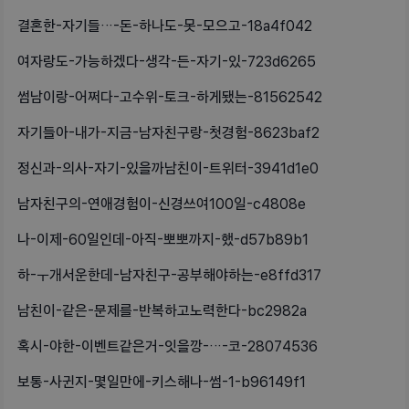
결혼한-자기들…-돈-하나도-못-모으고-18a4f042
여자랑도-가능하겠다-생각-든-자기-있-723d6265
썸남이랑-어쩌다-고수위-토크-하게됐는-81562542
자기들아-내가-지금-남자친구랑-첫경험-8623baf2
정신과-의사-자기-있을까남친이-트위터-3941d1e0
남자친구의-연애경험이-신경쓰여100일-c4808e
나-이제-60일인데-아직-뽀뽀까지-했-d57b89b1
하-ㅜ개서운한데-남자친구-공부해야하는-e8ffd317
남친이-같은-문제를-반복하고노력한다-bc2982a
혹시-야한-이벤트같은거-잇을깡-…-코-28074536
보통-사귄지-몇일만에-키스해나-썸-1-b96149f1