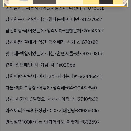
애널플러그써본자기어땠어남친이-나한테-7f0750ab
남자친구가-잠깐-다른-일때문에-다니던-912776d7
남친이랑-헤어졌는데-생각보다-괜찮은거-20d43fcf
남친이랑-권태기-약간-익숙해진-시기-c1678a82
엊그제-백일이었는데-나는-손편지를-썼-e03bd3bb
같이-살면매일-해-가끔-해-1a029be
남친이랑-만난지-이제-2주-되가는데먼-92446d41
다들-데이트통장-어떻게-생각해-64-2048c8a0
남친-사귄지-3일됐오-ㅎㅎㅎ-아직-키-2710fb32
아스토리스-라나-샀당-ㅎㅎ-기대된당-8163c04e
만성질염100완치는-안되더라도-어떻게-f832597