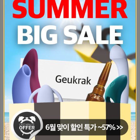
자기들은-몸좋고-잘생긴-트레이너랑-사-2be5f866
인프피-자기들-나-너무-궁금한-게-있-e2486e17
무한-리필-식당-왔는데-남기면-환경-431a1b00
ㅜ-자기가-매일-만나자고-말하는거-같-7dc16d4c
남자친구-모솔인데-자꾸-헤어져도-친구-80fe5081
남친이랑-사귄지-3년-정도인데-그-중-b3f9e0f0
남친이랑-술-마시고-흑역사-만들어본-6281e1b6
노포인데-냄새나는-남친한테-말하고-싶-429d5b0
진짜-집에-누구-있나없나-제대로-확인-de31e686
🔞19금섹스문제로헤어질위기ㅜ도와주새요-6dbf6d14
트위터로-ㅇㄷ-보는데-정지만-몇십번째-1288e4a0
아니-내-남친-노포인데-냄새가-분명-3d59d6a1