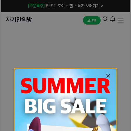
[주문폭주]
BEST 토이 + 젤 초특가 보러가기 >
자기만의방
로그인
예상치 못한 에러입니다.