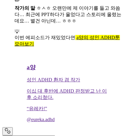
✏️
작가의 말
ㅎㅅㅎ 오랜만에 제 이야기를 들고 와씀
다… 최근에 PPT하다가 울었다고 스토리에 올렸는
데요… 별건 아닌데… ㅎㅎㅎ
💡
이번 에피소드가 재밌었다면
a양의 성인 ADHD툰
모아보기
a양
성인 ADHD 환자 겸 작가
이십 대 후반에 ADHD 판정받고 난 이
후 소리쳤다.
“유레카!”
@eureka.adhd